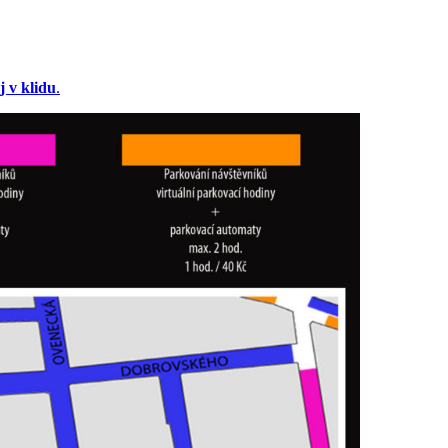
 v klidu
.