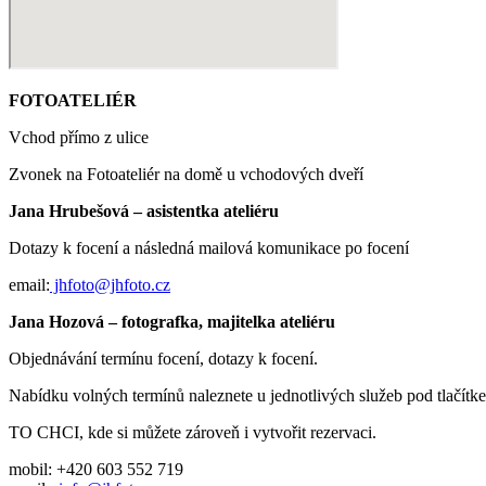
FOTOATELIÉR
Vchod přímo z ulice
Zvonek na Fotoateliér na domě u vchodových dveří
Jana Hrubešová – asistentka ateliéru
Dotazy k focení a následná mailová komunikace po focení
email:
jhfoto@jhfoto.cz
Jana Hozová – fotografka, majitelka ateliéru
Objednávání termínu focení, dotazy k focení.
Nabídku volných termínů naleznete u jednotlivých služeb pod tlačít
TO CHCI, kde si můžete zároveň i vytvořit rezervaci.
mobil: +420 603 552 719