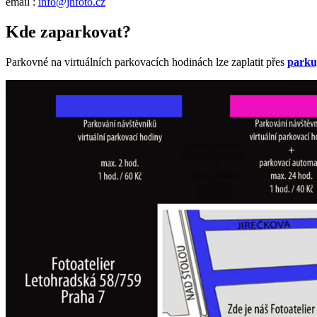
email :
info@jhfoto.cz
Kde zaparkovat?
Parkovné na virtuálních parkovacích hodinách lze zaplatit přes
parkuj