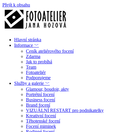
Přejít k obsahu
Hlavní stránka
Informace ﹀
Ceník ateliérového focení
Zdarma
Jak to probíhá
Team
Fotoateliér
Podporujeme
Služby a galerie ﹀
Glamour, boudoir, akty
Portrétní focení
Business focení
Brand focení
VIZUÁLNÍ RESTART pro podnikatelky
Kreativní focení
Těhotenské focení
Focení miminek
Rodinné focení