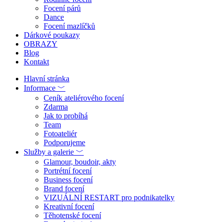
Focení párů
Dance
Focení mazlíčků
Dárkové poukazy
OBRAZY
Blog
Kontakt
Hlavní stránka
Informace ﹀
Ceník ateliérového focení
Zdarma
Jak to probíhá
Team
Fotoateliér
Podporujeme
Služby a galerie ﹀
Glamour, boudoir, akty
Portrétní focení
Business focení
Brand focení
VIZUÁLNÍ RESTART pro podnikatelky
Kreativní focení
Těhotenské focení