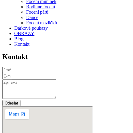
Focení miminek
Rodinné focení
Focení párů
Dance
Focení mazlíčků
Dárkové poukazy
OBRAZY
Blog
Kontakt
Kontakt
Odeslat