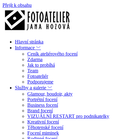
Přejít k obsahu
Hlavní stránka
Informace ﹀
Ceník ateliérového focení
Zdarma
Jak to probíhá
Team
Fotoateliér
Podporujeme
Služby a galerie ﹀
Glamour, boudoir, akty
Portrétní focení
Business focení
Brand focení
VIZUÁLNÍ RESTART pro podnikatelky
Kreativní focení
Těhotenské focení
Focení miminek
Rodinné focení