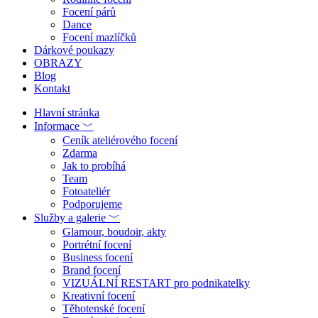
Focení párů
Dance
Focení mazlíčků
Dárkové poukazy
OBRAZY
Blog
Kontakt
Hlavní stránka
Informace ﹀
Ceník ateliérového focení
Zdarma
Jak to probíhá
Team
Fotoateliér
Podporujeme
Služby a galerie ﹀
Glamour, boudoir, akty
Portrétní focení
Business focení
Brand focení
VIZUÁLNÍ RESTART pro podnikatelky
Kreativní focení
Těhotenské focení