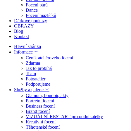
Focení párů
Dance
Focení mazlíčků
Dárkové poukazy
OBRAZY
Blog
Kontakt
Hlavní stránka
Informace ﹀
Ceník ateliérového focení
Zdarma
Jak to probíhá
Team
Fotoateliér
Podporujeme
Služby a galerie ﹀
Glamour, boudoir, akty
Portrétní focení
Business focení
Brand focení
VIZUÁLNÍ RESTART pro podnikatelky
Kreativní focení
Těhotenské focení