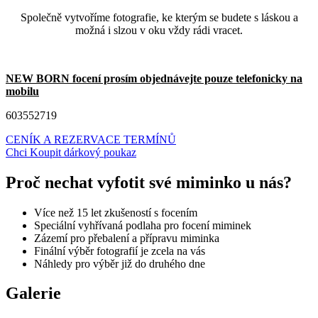
Společně vytvoříme fotografie, ke kterým se budete s láskou a
možná i slzou v oku vždy rádi vracet.
NEW BORN focení prosím objednávejte pouze telefonicky na
mobilu
603552719
CENÍK A REZERVACE TERMÍNŮ
Chci Koupit dárkový poukaz
Proč nechat vyfotit své miminko u nás?
Více než 15 let zkušeností s focením
Speciální vyhřívaná podlaha pro focení miminek
Zázemí pro přebalení a přípravu miminka
Finální výběr fotografií je zcela na vás
Náhledy pro výběr již do druhého dne
Galerie