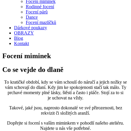
Focení miminek
Rodinné focení
Focení párů
Dance
Focení mazlíčků
Dárkové poukazy
OBRAZY
Blog
Kontakt
Focení miminek
Co se vejde do dlaně
To kratičké období, kdy se vám schoulí do náručí a jejich nožky se
vám schovají do dlaní. Kdy jim ke spokojenosti stačí tak málo. Ty
prchavé momenty plné lásky, štěstí a často i pláče. Stojí za to si
je uchovat na vždy.
Takové, jaké jsou, naprosto dokonalé ve své přirozenosti, bez
rekvizit či složitých aranží.
Dopřejte si focení s vaším miminkem v pohodlí našeho ateliéru.
Najdete u nás vše potřebné.