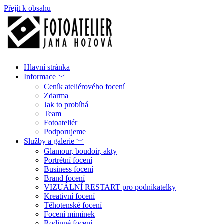
Přejít k obsahu
Hlavní stránka
Informace ﹀
Ceník ateliérového focení
Zdarma
Jak to probíhá
Team
Fotoateliér
Podporujeme
Služby a galerie ﹀
Glamour, boudoir, akty
Portrétní focení
Business focení
Brand focení
VIZUÁLNÍ RESTART pro podnikatelky
Kreativní focení
Těhotenské focení
Focení miminek
Rodinné focení