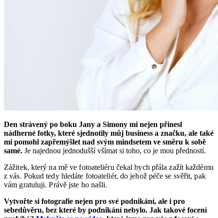
Den strávený po boku Jany a Simony mi nejen přinesl
nádherné fotky, které sjednotily můj business a značku, ale také
mi pomohl zapřemýšlet nad svým mindsetem ve směru k sobě
samé.
Je najednou jednodušší všímat si toho, co je mou předností.
Zážitek, který na mě ve fotoateliéru čekal bych přála zažít každému
z vás. Pokud tedy hledáte fotoateliér, do jehož péče se svěřit, pak
vám gratuluji. Právě jste ho našli.
Vytvořte si fotografie nejen pro své podnikání, ale i pro
sebedůvěru, bez které by podnikání nebylo. Jak takové focení