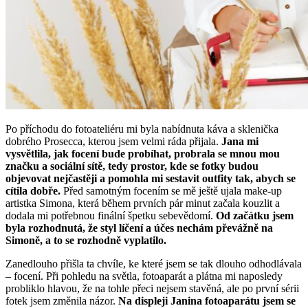
Po příchodu do fotoateliéru mi byla nabídnuta káva a sklenička
dobrého Prosecca, kterou jsem velmi ráda přijala.
Jana mi
vysvětlila, jak focení bude probíhat, probrala se mnou mou
značku a sociální sítě, tedy prostor, kde se fotky budou
objevovat nejčastěji a pomohla mi sestavit outfity tak, abych se
cítila dobře.
Před samotným focením se mě ještě ujala make-up
artistka Simona, která během prvních pár minut začala kouzlit a
dodala mi potřebnou finální špetku sebevědomí.
Od začátku jsem
byla rozhodnutá, že styl líčení a účes nechám převážně na
Simoně, a to se rozhodně vyplatilo.
Zanedlouho přišla ta chvíle, ke které jsem se tak dlouho odhodlávala
– focení. Při pohledu na světla, fotoaparát a plátna mi naposledy
probliklo hlavou, že na tohle přeci nejsem stavěná, ale po první sérii
fotek jsem změnila názor.
Na displeji Janina fotoaparátu jsem se