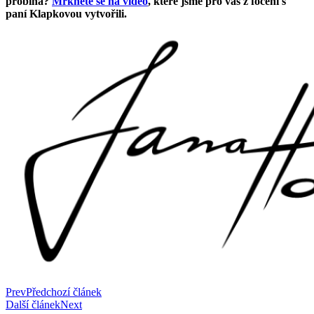
probíhá?
Mrkněte se na video
, které jsme pro vás z focení s
paní Klapkovou vytvořili.
Prev
Předchozí článek
Další článek
Next