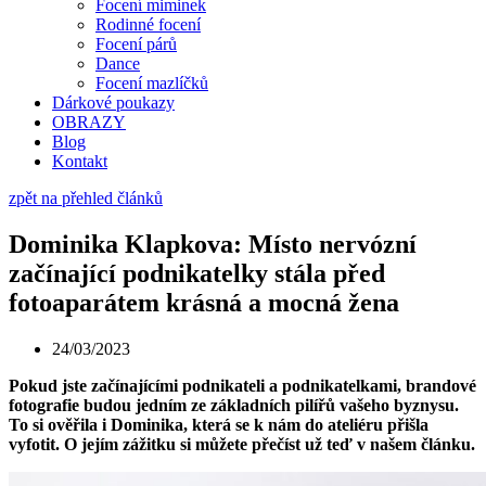
Focení miminek
Rodinné focení
Focení párů
Dance
Focení mazlíčků
Dárkové poukazy
OBRAZY
Blog
Kontakt
zpět na přehled článků
Dominika Klapkova: Místo nervózní
začínající podnikatelky stála před
fotoaparátem krásná a mocná žena
24/03/2023
Pokud jste začínajícími podnikateli a podnikatelkami, brandové
fotografie budou jedním ze základních pilířů vašeho byznysu.
To si ověřila i Dominika, která se k nám do ateliéru přišla
vyfotit. O jejím zážitku si můžete přečíst už teď v našem článku.