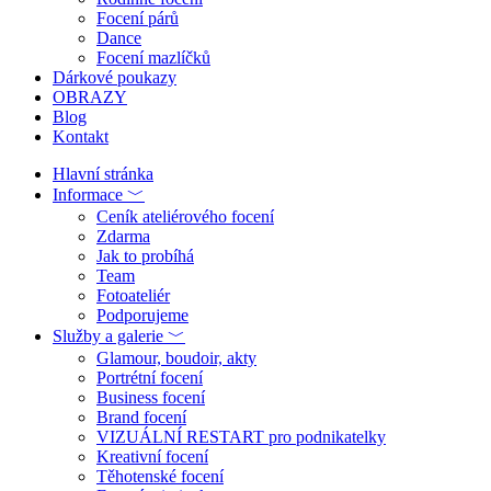
Focení párů
Dance
Focení mazlíčků
Dárkové poukazy
OBRAZY
Blog
Kontakt
Hlavní stránka
Informace ﹀
Ceník ateliérového focení
Zdarma
Jak to probíhá
Team
Fotoateliér
Podporujeme
Služby a galerie ﹀
Glamour, boudoir, akty
Portrétní focení
Business focení
Brand focení
VIZUÁLNÍ RESTART pro podnikatelky
Kreativní focení
Těhotenské focení