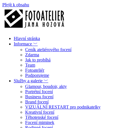
Přejít k obsahu
Hlavní stránka
Informace ﹀
Ceník ateliérového focení
Zdarma
Jak to probíhá
Team
Fotoateliér
Podporujeme
Služby a galerie ﹀
Glamour, boudoir, akty
Portrétní focení
Business focení
Brand focení
VIZUÁLNÍ RESTART pro podnikatelky
Kreativní focení
Těhotenské focení
Focení miminek
Rodinné focení