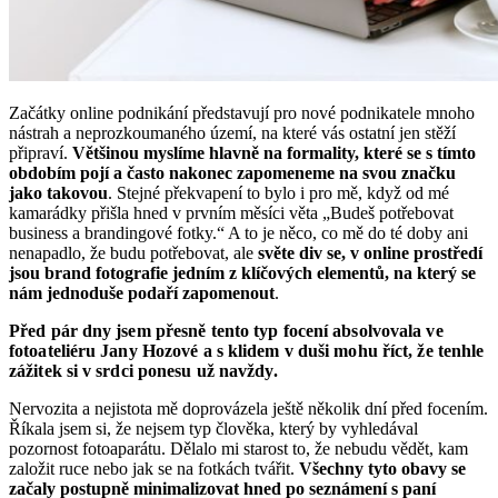
Začátky online podnikání představují pro nové podnikatele mnoho
nástrah a neprozkoumaného území, na které vás ostatní jen stěží
připraví.
Většinou myslíme hlavně na formality, které se s tímto
obdobím pojí a často nakonec zapomeneme na svou značku
jako takovou
. Stejné překvapení to bylo i pro mě, když od mé
kamarádky přišla hned v prvním měsíci věta „Budeš potřebovat
business a brandingové fotky.“ A to je něco, co mě do té doby ani
nenapadlo, že budu potřebovat, ale
světe div se, v online prostředí
jsou brand fotografie jedním z klíčových elementů, na který se
nám jednoduše podaří zapomenout
.
Před pár dny jsem přesně tento typ focení absolvovala ve
fotoateliéru Jany Hozové a s klidem v duši mohu říct, že tenhle
zážitek si v srdci ponesu už navždy.
Nervozita a nejistota mě doprovázela ještě několik dní před focením.
Říkala jsem si, že nejsem typ člověka, který by vyhledával
pozornost fotoaparátu. Dělalo mi starost to, že nebudu vědět, kam
založit ruce nebo jak se na fotkách tvářit.
Všechny tyto obavy se
začaly postupně minimalizovat hned po
seznámení s paní