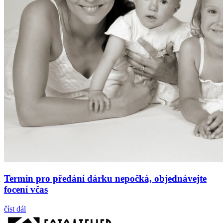
Termín pro předání dárku nepočká, objednávejte
focení včas
číst dál