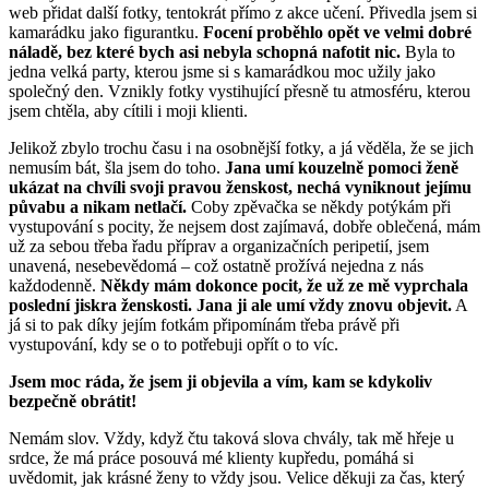
web přidat další fotky, tentokrát přímo z akce učení. Přivedla jsem si
kamarádku jako figurantku.
Focení proběhlo opět ve velmi dobré
náladě, bez které bych asi nebyla schopná nafotit nic.
Byla to
jedna velká party, kterou jsme si s kamarádkou moc užily jako
společný den. Vznikly fotky vystihující přesně tu atmosféru, kterou
jsem chtěla, aby cítili i moji klienti.
Jelikož zbylo trochu času i na osobnější fotky, a já věděla, že se jich
nemusím bát, šla jsem do toho.
Jana umí kouzelně pomoci ženě
ukázat na chvíli svoji pravou ženskost, nechá vyniknout jejímu
půvabu a nikam netlačí.
Coby zpěvačka se někdy potýkám při
vystupování s pocity, že nejsem dost zajímavá, dobře oblečená, mám
už za sebou třeba řadu příprav a organizačních peripetií, jsem
unavená, nesebevědomá – což ostatně prožívá nejedna z nás
každodenně.
Někdy mám dokonce pocit, že už ze mě vyprchala
poslední jiskra ženskosti. Jana ji ale umí vždy znovu objevit.
A
já si to pak díky jejím fotkám připomínám třeba právě při
vystupování, kdy se o to potřebuji opřít o to víc.
Jsem moc ráda, že jsem ji objevila a vím, kam se kdykoliv
bezpečně obrátit!
Nemám slov. Vždy, když čtu taková slova chvály, tak mě hřeje u
srdce, že má práce posouvá mé klienty kupředu, pomáhá si
uvědomit, jak krásné ženy to vždy jsou. Velice děkuji za čas, který