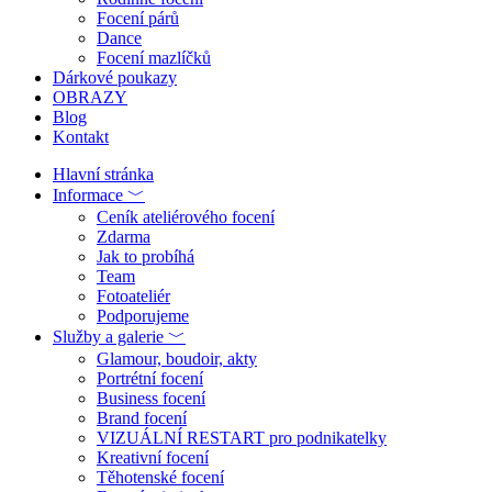
Focení párů
Dance
Focení mazlíčků
Dárkové poukazy
OBRAZY
Blog
Kontakt
Hlavní stránka
Informace ﹀
Ceník ateliérového focení
Zdarma
Jak to probíhá
Team
Fotoateliér
Podporujeme
Služby a galerie ﹀
Glamour, boudoir, akty
Portrétní focení
Business focení
Brand focení
VIZUÁLNÍ RESTART pro podnikatelky
Kreativní focení
Těhotenské focení