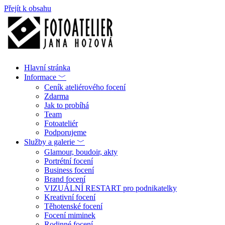
Přejít k obsahu
Hlavní stránka
Informace ﹀
Ceník ateliérového focení
Zdarma
Jak to probíhá
Team
Fotoateliér
Podporujeme
Služby a galerie ﹀
Glamour, boudoir, akty
Portrétní focení
Business focení
Brand focení
VIZUÁLNÍ RESTART pro podnikatelky
Kreativní focení
Těhotenské focení
Focení miminek
Rodinné focení