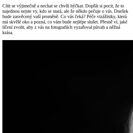
Cítit se výjimečně a nechat se chvíli hýčkat. Dopřát si pocit, že to
najednou nejste vy, kdo se stará, ale že někdo pečuje o vás. Dnešek
bude zasvěcený vaší proměně. Co vás čeká? Péče vizážistky, která
má skvělé oko a pozná, co vám bude nejlépe slušet. Přesně ví, jaké
líčení zvolit, aby z vás na fotografiích vyzařoval půvab a něžná
krása.