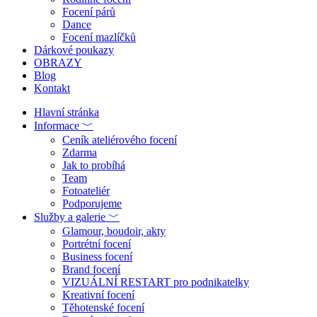
Focení párů
Dance
Focení mazlíčků
Dárkové poukazy
OBRAZY
Blog
Kontakt
Hlavní stránka
Informace ﹀
Ceník ateliérového focení
Zdarma
Jak to probíhá
Team
Fotoateliér
Podporujeme
Služby a galerie ﹀
Glamour, boudoir, akty
Portrétní focení
Business focení
Brand focení
VIZUÁLNÍ RESTART pro podnikatelky
Kreativní focení
Těhotenské focení