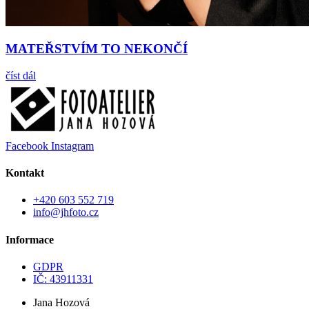
MATEŘSTVÍM TO NEKONČÍ
číst dál
Facebook
Instagram
Kontakt
+420 603 552 719
info@jhfoto.cz
Informace
GDPR
IČ: 43911331
Jana Hozová