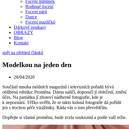
Focení miminek
Rodinné focení
Focení párů
Dance
Focení mazlíčků
Dárkové poukazy
OBRAZY
Blog
Kontakt
zpět na přehled článků
Modelkou na jeden den
28/04/2020
Součástí mnoha módních magazínů i televizních pořadů bývá
oblíbená rubrika: Proměna. Dámu nalíčí, doporučí jí oblečení, změní
účes. Na památku jí zhotoví nádherné fotografie, kde je
k nepoznání. Těžko uvěřit, že se takto krásná fotografie dá pořídit
jen s trochou péče vizážistky. Ráda vás o tom přesvědčím.
Dopřejte si vlastní proměnu, bude zcela soukromá a podle vaší režie.