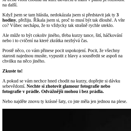
na další.
Když jsem se tam hlásila, nedokázala jsem si představit jak ty
3
hodiny
, přežiju. Říkala jsem si, proč to musí být tak dlouhé. A víte
co? Vůbec nechápu, že to vždycky tak strašně rychle uteklo.
Ale může to být cokoliv jiného, třeba kurzy tance, šití, háčkování
nebo i to cvičení na které zkrátka nezbývá čas.
Prostě něco, co vám přinese pocit uspokojení. Pocit, že všechny
starosti najednou musíte, vypustit z hlavy a soustředit se aspoň na
chvilku na něco jiného.
Zkuste to!
A pokud se vám nechce hned chodit na kurzy, dopřejte si dávku
sebevědomí.
Nechte si zhotovit glamour fotografie nebo
fotografie v prádle. Odvážnější mohou i bez prádla.
Nebo najděte znovu ty krásné šaty, co jste měla jen jednou na plese.