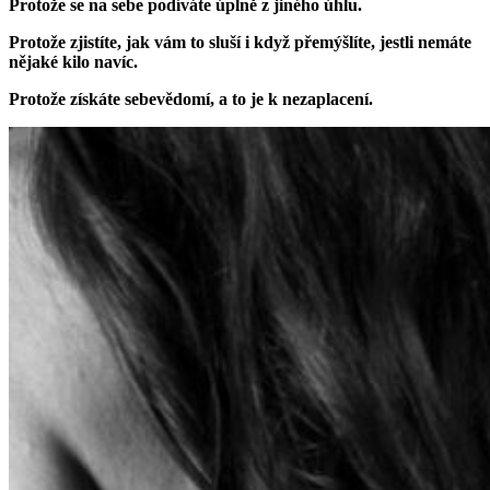
Protože se na sebe podíváte úplně z jiného úhlu.
Protože zjistíte, jak vám to sluší i když přemýšlíte, jestli nemáte
nějaké kilo navíc.
Protože získáte sebevědomí, a to je k nezaplacení.