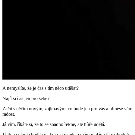
A nemyslíte, že je čas s tím něco udělat?
Najít si čas jen pro sebe?
Začít s něčím novým, zajímavým, co bude jen pro vás a přinese vám
radost.
Já vím, říkáte si, že to se snadno řekne, ale hůře udělá.
Já třeba vloni chodila na kurz akvarelu a mám v plánu jít rozhodně