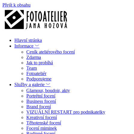
Přejít k obsahu
Hlavní stránka
Informace ﹀
Ceník ateliérového focení
Zdarma
Jak to probíhá
Team
Fotoateliér
Podporujeme
Služby a galerie ﹀
Glamour, boudoir, akty
Portrétní focení
Business focení
Brand focení
VIZUÁLNÍ RESTART pro podnikatelky
Kreativní focení
Těhotenské focení
Focení miminek
Rodinné focení