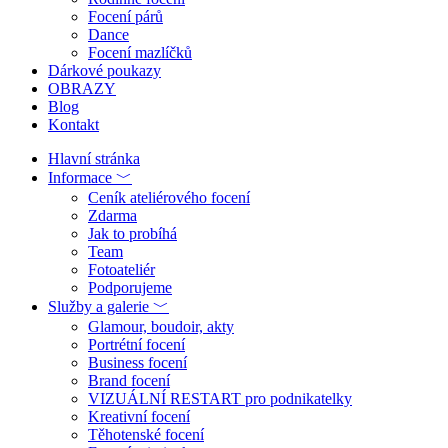
Focení párů
Dance
Focení mazlíčků
Dárkové poukazy
OBRAZY
Blog
Kontakt
Hlavní stránka
Informace ﹀
Ceník ateliérového focení
Zdarma
Jak to probíhá
Team
Fotoateliér
Podporujeme
Služby a galerie ﹀
Glamour, boudoir, akty
Portrétní focení
Business focení
Brand focení
VIZUÁLNÍ RESTART pro podnikatelky
Kreativní focení
Těhotenské focení