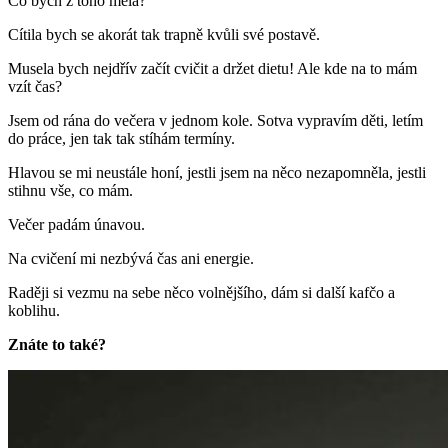
Co bych z toho měla?
Cítila bych se akorát tak trapně kvůli své postavě.
Musela bych nejdřív začít cvičit a držet dietu! Ale kde na to mám
vzít čas?
Jsem od rána do večera v jednom kole. Sotva vypravím děti, letím
do práce, jen tak tak stíhám termíny.
Hlavou se mi neustále honí, jestli jsem na něco nezapomněla, jestli
stihnu vše, co mám.
Večer padám únavou.
Na cvičení mi nezbývá čas ani energie.
Raději si vezmu na sebe něco volnějšího, dám si další kafčo a
koblihu.
Znáte to také?