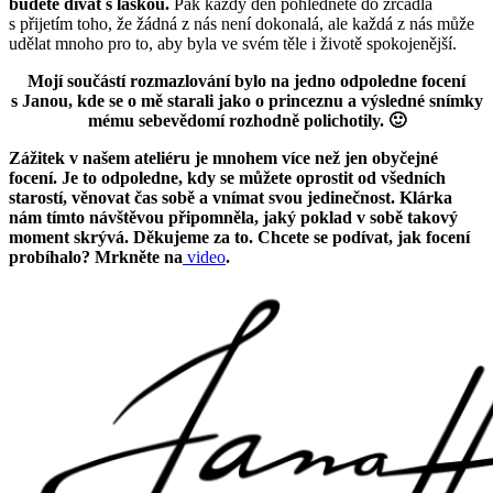
budete dívat s láskou.
Pak každý den pohlédnete do zrcadla
s přijetím toho, že žádná z nás není dokonalá, ale každá z nás může
udělat mnoho pro to, aby byla ve svém těle i životě spokojenější.
Mojí součástí rozmazlování bylo na jedno odpoledne focení
s Janou, kde se o mě starali jako o princeznu a výsledné snímky
mému sebevědomí rozhodně polichotily. 🙂
Zážitek v našem ateliéru je mnohem více než jen obyčejné
focení. Je to odpoledne, kdy se můžete oprostit od všedních
starostí, věnovat čas sobě a vnímat svou jedinečnost. Klárka
nám tímto návštěvou připomněla, jaký poklad v sobě takový
moment skrývá. Děkujeme za to. Chcete se podívat, jak focení
probíhalo? Mrkněte na
video
.