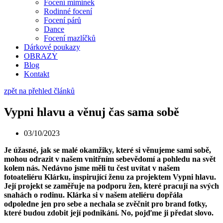
Focení miminek
Rodinné focení
Focení párů
Dance
Focení mazlíčků
Dárkové poukazy
OBRAZY
Blog
Kontakt
zpět na přehled článků
Vypni hlavu a věnuj čas sama sobě
03/10/2023
Je úžasné, jak se malé okamžiky, které si věnujeme sami sobě,
mohou odrazit v našem vnitřním sebevědomí a pohledu na svět
kolem nás. Nedávno jsme měli tu čest uvítat v našem
fotoateliéru Klárku, inspirující ženu za projektem Vypni hlavu.
Její projekt se zaměřuje na podporu žen, které pracují na svých
snahách o rodinu. Klárka si v našem ateliéru dopřála
odpoledne jen pro sebe a nechala se zvěčnit pro brand fotky,
které budou zdobit její podnikání. No, pojďme ji předat slovo.