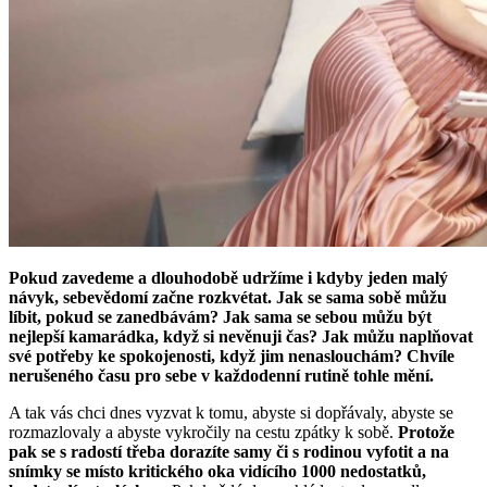
Pokud zavedeme a dlouhodobě udržíme i kdyby jeden malý
návyk, sebevědomí začne rozkvétat. Jak se sama sobě můžu
líbit, pokud se zanedbávám? Jak sama se sebou můžu být
nejlepší kamarádka, když si nevěnuji čas? Jak můžu naplňovat
své potřeby ke spokojenosti, když jim nenaslouchám? Chvíle
nerušeného času pro sebe v každodenní rutině tohle mění.
A tak vás chci dnes vyzvat k tomu, abyste si dopřávaly, abyste se
rozmazlovaly a abyste vykročily na cestu zpátky k sobě.
Protože
pak se s radostí třeba dorazíte samy či s rodinou vyfotit a na
snímky se místo kritického oka vidícího 1000 nedostatků,