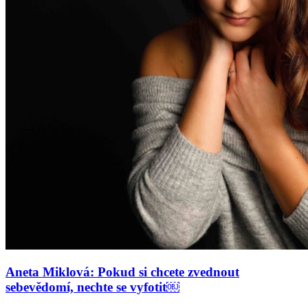
Aneta Miklová: Pokud si chcete zvednout
sebevědomí, nechte se vyfotit￼