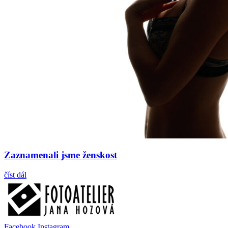
Zaznamenali jsme ženskost
číst dál
Facebook
Instagram