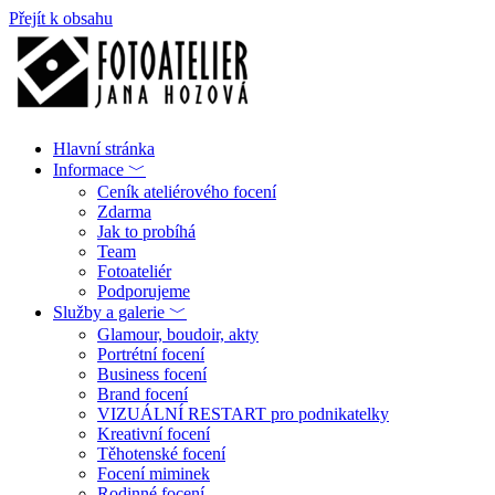
Přejít k obsahu
Hlavní stránka
Informace ﹀
Ceník ateliérového focení
Zdarma
Jak to probíhá
Team
Fotoateliér
Podporujeme
Služby a galerie ﹀
Glamour, boudoir, akty
Portrétní focení
Business focení
Brand focení
VIZUÁLNÍ RESTART pro podnikatelky
Kreativní focení
Těhotenské focení
Focení miminek
Rodinné focení