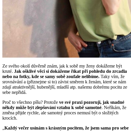
Ze svého okolí důvěrně znám, jak k sobě my ženy dokážeme být
kruté.
Jak ošklivé věci si dokážeme říkat při pohledu do zrcadla
nebo na fotky, kde se samy sobě zoufale nelíbíme.
Taky vím, že
srovnávání a (přiznejme si to) závist směrem k ženám, které se nám
zdají atraktivnější, hubenější, mladší atp. našemu dobrému pocitu ze
sebe nepřidá.
Proč to všechno píšu? Protože
ve své praxi pozoruji, jak snadné
někdy může být zlepšování vztahu k sobě samotné
. Neříkám, že
změna přijde rychle, ale samotný proces nemusí být o složitých
krocích.
„
Každý večer usínám s krásným pocitem, že jsem sama pro sebe