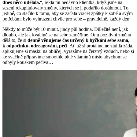
dnes něco udělala.
“, řekla mi nedávno klientka, když jsme na
sezení rekapitulovaly změny, kterých se jí podařilo dosáhnout. To
jediné, co stačilo k tomu, aby se začala vracet zpátky k sobě a svým
potřebám, bylo vyhrazení chvíle pro sebe – pravidelně, každý den.
Někdy to může být 10 minut, jindy půl hodina. Důležité není, jak
dlouho, ale jak kvalitně se na sebe zaměříme. Onu pozitivní změnu
dělá to, že si
denně věnujeme čas určený k hýčkání sebe sama,
k odpočinku, odreagování, péči
. Ať už si protáhneme ztuhlá záda,
aplikujeme si masku na obličej, vyrazíme na čerstvý vzduch, nebo si
ke svačině připravíme smoothie plné vitamínů místo abychom se
odbyly kouskem pečiva…