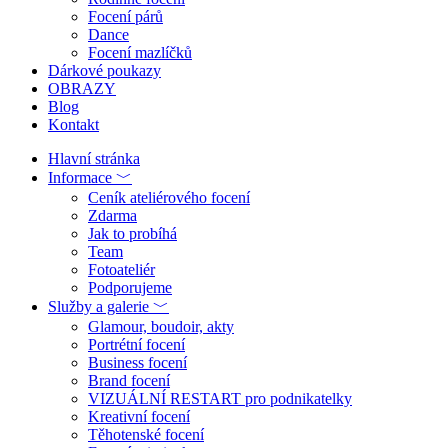
Focení párů
Dance
Focení mazlíčků
Dárkové poukazy
OBRAZY
Blog
Kontakt
Hlavní stránka
Informace ﹀
Ceník ateliérového focení
Zdarma
Jak to probíhá
Team
Fotoateliér
Podporujeme
Služby a galerie ﹀
Glamour, boudoir, akty
Portrétní focení
Business focení
Brand focení
VIZUÁLNÍ RESTART pro podnikatelky
Kreativní focení
Těhotenské focení