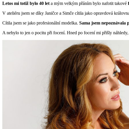
Letos mi totiž bylo 40 let
a mým velkým přáním bylo nafotit takové
V ateliéru jsem se díky Janičce a Simče cítila jako opravdová královn
Cítila jsem se jako profesionální modelka.
Sama jsem nepoznávala p
A nebylo to jen o pocitu při focení. Hned po focení mi přišly náhled