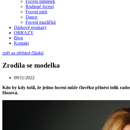
Focení miminek
Rodinné focení
Focení párů
Dance
Focení mazlíčků
Dárkové poukazy
OBRAZY
Blog
Kontakt
zpět na přehled článků
Zrodila se modelka
09/11/2022
Kdo by kdy tušil, že jedno focení může člověku přinést tolik rados
Hozová.