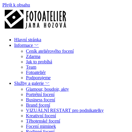
Přejít k obsahu
Hlavní stránka
Informace ﹀
Ceník ateliérového focení
Zdarma
Jak to probíhá
Team
Fotoateliér
Podporujeme
Služby a galerie ﹀
Glamour, boudoir, akty
Portrétní focení
Business focení
Brand focení
VIZUÁLNÍ RESTART pro podnikatelky
Kreativní focení
Těhotenské focení
Focení miminek
Rodinné focení