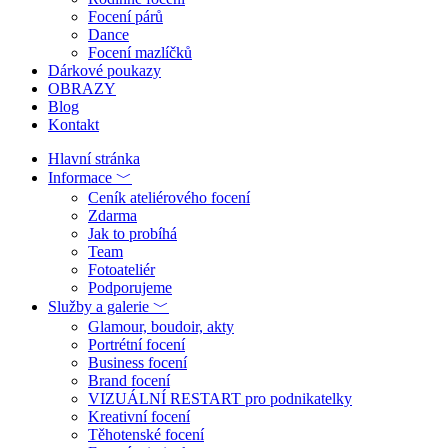
Focení párů
Dance
Focení mazlíčků
Dárkové poukazy
OBRAZY
Blog
Kontakt
Hlavní stránka
Informace ﹀
Ceník ateliérového focení
Zdarma
Jak to probíhá
Team
Fotoateliér
Podporujeme
Služby a galerie ﹀
Glamour, boudoir, akty
Portrétní focení
Business focení
Brand focení
VIZUÁLNÍ RESTART pro podnikatelky
Kreativní focení
Těhotenské focení