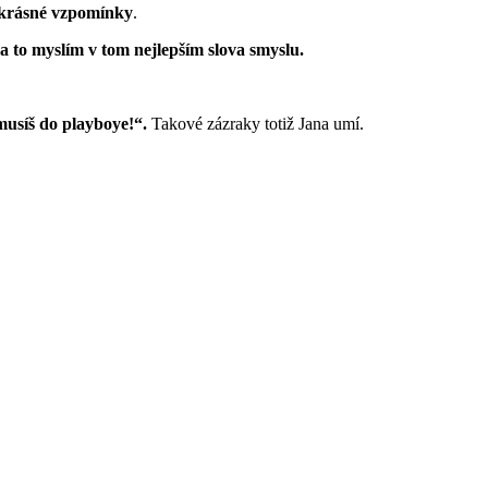
t krásné vzpomínky
.
 to myslím v tom nejlepším slova smyslu.
musíš do playboye!“.
Takové zázraky totiž Jana umí.