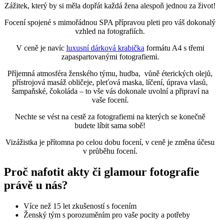
Zážitek, který by si měla dopřát každá žena alespoň jednou za život!
Focení spojené s mimořádnou SPA přípravou pleti pro váš dokonalý
vzhled na fotografiích.
V ceně je navíc
luxusní dárková krabička
formátu A4 s třemi
zapaspartovanými fotografiemi.
Příjemná atmosféra ženského týmu, hudba, vůně éterických olejů,
přístrojová masáž obličeje, pleťová maska, líčení, úprava vlasů,
šampaňské, čokoláda – to vše vás dokonale uvolní a připraví na
vaše focení.
Nechte se vést na cestě za fotografiemi na kterých se konečně
budete líbit sama sobě!
Vizážistka je přítomna po celou dobu focení, v ceně je změna účesu
v průběhu focení.
Proč nafotit akty či glamour fotografie
právě u nás?
Více než 15 let zkušeností s focením
Ženský tým s porozuměním pro vaše pocity a potřeby