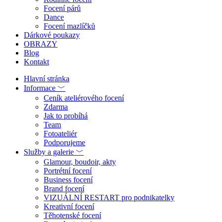
Focení párů
Dance
Focení mazlíčků
Dárkové poukazy
OBRAZY
Blog
Kontakt
Hlavní stránka
Informace ﹀
Ceník ateliérového focení
Zdarma
Jak to probíhá
Team
Fotoateliér
Podporujeme
Služby a galerie ﹀
Glamour, boudoir, akty
Portrétní focení
Business focení
Brand focení
VIZUÁLNÍ RESTART pro podnikatelky
Kreativní focení
Těhotenské focení