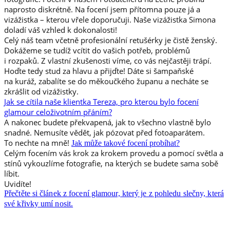
naprosto diskrétně. Na focení jsem přítomna pouze já a
vizážistka – kterou vřele doporučuji. Naše vizážistka Simona
doladí váš vzhled k dokonalosti!
Celý náš team včetně profesionální retušérky je čistě ženský.
Dokážeme se tudíž vcítit do vašich potřeb, problémů
i rozpaků. Z vlastní zkušenosti víme, co vás nejčastěji trápí.
Hoďte tedy stud za hlavu a přijďte! Dáte si šampaňské
na kuráž, zabalíte se do měkoučkého županu a necháte se
zkrášlit od vizážistky.
Jak se cítila naše klientka Tereza, pro kterou bylo focení
glamour celoživotním přáním?
A nakonec budete překvapená, jak to všechno vlastně bylo
snadné. Nemusíte vědět, jak pózovat před fotoaparátem.
To nechte na mně!
Jak může takové focení probíhat?
Celým focením vás krok za krokem provedu a pomocí světla a
stínů vykouzlíme fotografie, na kterých se budete sama sobě
líbit.
Uvidíte!
Přečtěte si článek z focení glamour, který je z pohledu slečny, která
své křivky umí nosit.