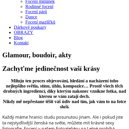
Focení miminek
Rodinné focení
Focení párů
Dance
Focení mazlíčků
Dárkové poukazy
OBRAZY
Blog
Kontakt
Glamour, boudoir, akty
Zachyťme jedinečnost vaší krásy
Miluju ten proces objevování, hledání a nacházení toho
nejlepšího světla, stínu, úhlu, kompozice… Prostě všech těch
drobných ingrediencí, díky kterým nakonec vznikne fotka, nad
kterou se vám zatají dech.
Nikdy mě nepřestane těšit váš údiv nad tím, jak vám to na fotce
sluší.
Každý máme hranici studu posunutou jinam. Ale i pokud jste
ta nejstydlivější ženská na světe, můžete mít krásné sexy
fotografie. Focení v našem Fotoateliéru na Letné probíhá