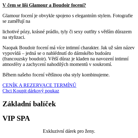
V čem se liší Glamour a Boudoir focení?
Glamour focení je obvykle spojeno s elegantním stylem. Fotografie
se zaměřují na
lichotivé pózy, krásné prádlo, tyly či sexy outfity s větším důrazem
na stylizaci.
Naopak Boudoir focení má více intimní charakter. Jak už sám název
vypovídá – jedná se o nahlédnutí do dámského budoáru
(francouzsky boudoir). Větší důraz je kladen na navození intimní
atmosféry a zachycení nahodilých momentů v soukromí.
Během našeho focení většinou oba styly kombinujeme.
CENÍK A REZERVACE TERMÍNŮ
Chci Koupit dárkový poukaz
Základní balíček
VIP SPA
Exkluzivní dárek pro ženy.