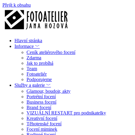
Přejít k obsahu
Hlavní stránka
Informace ﹀
Ceník ateliérového focení
Zdarma
Jak to probíhá
Team
Fotoateliér
Podporujeme
Služby a galerie ﹀
Glamour, boudoir, akty
Portrétní focení
Business focení
Brand focení
VIZUÁLNÍ RESTART pro podnikatelky
Kreativní focení
Těhotenské focení
Focení miminek
Rodinné focení