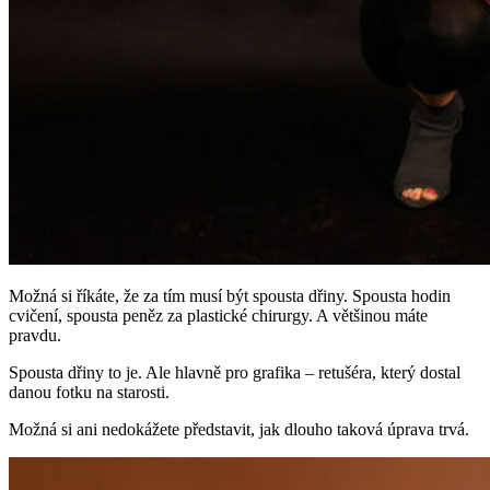
Možná si říkáte, že za tím musí být spousta dřiny. Spousta hodin
cvičení, spousta peněz za plastické chirurgy. A většinou máte
pravdu.
Spousta dřiny to je. Ale hlavně pro grafika – retušéra, který dostal
danou fotku na starosti.
Možná si ani nedokážete představit, jak dlouho taková úprava trvá.