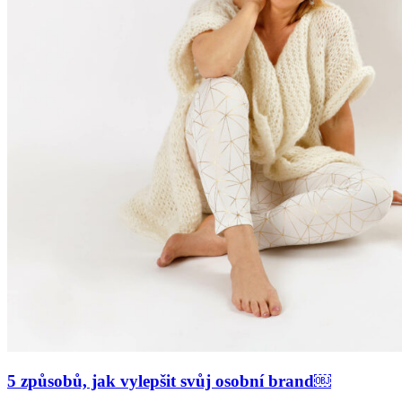
5 způsobů, jak vylepšit svůj osobní brand￼