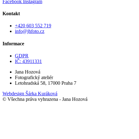
Facebook
Instagram
Kontakt
+420 603 552 719
info@jhfoto.cz
Informace
GDPR
IČ: 43911331
Jana Hozová
Fotografický ateliér
Letohradská 58, 17000 Praha 7
Webdesign Šárka Kuráková
© Všechna práva vyhrazena - Jana Hozová