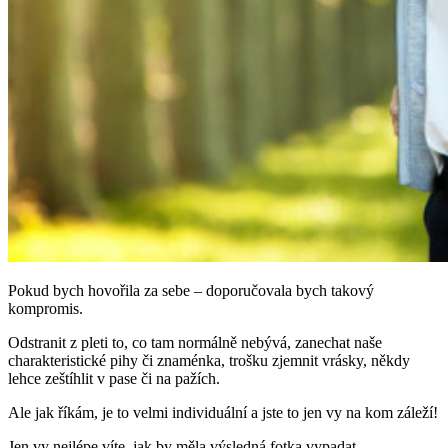
Pokud bych hovořila za sebe – doporučovala bych takový
kompromis.
Odstranit z pleti to, co tam normálně nebývá, zanechat naše
charakteristické pihy či znaménka, trošku zjemnit vrásky, někdy
lehce zeštíhlit v pase či na pažích.
Ale jak říkám, je to velmi individuální a jste to jen vy na kom záleží!
Jen vy nejlépe víte, jak by měla výsledná fotka vypadat.