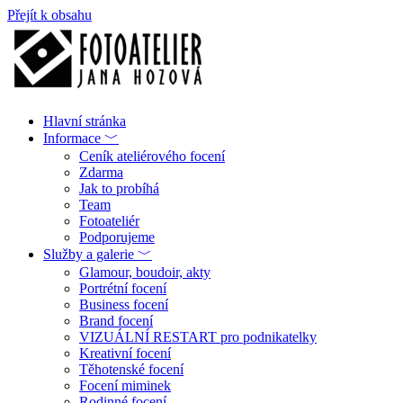
Přejít k obsahu
Hlavní stránka
Informace ﹀
Ceník ateliérového focení
Zdarma
Jak to probíhá
Team
Fotoateliér
Podporujeme
Služby a galerie ﹀
Glamour, boudoir, akty
Portrétní focení
Business focení
Brand focení
VIZUÁLNÍ RESTART pro podnikatelky
Kreativní focení
Těhotenské focení
Focení miminek
Rodinné focení