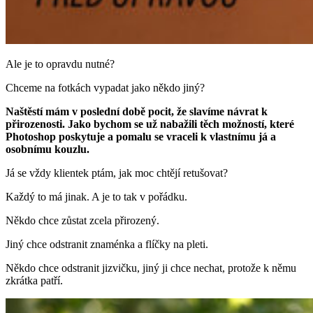
Ale je to opravdu nutné?
Chceme na fotkách vypadat jako někdo jiný?
Naštěstí mám v poslední době pocit, že slavíme návrat k
přirozenosti. Jako bychom se už nabažili těch možností, které
Photoshop poskytuje a pomalu se vraceli k vlastnímu já a
osobnímu kouzlu.
Já se vždy klientek ptám, jak moc chtějí retušovat?
Každý to má jinak. A je to tak v pořádku.
Někdo chce zůstat zcela přirozený.
Jiný chce odstranit znaménka a flíčky na pleti.
Někdo chce odstranit jizvičku, jiný ji chce nechat, protože k němu
zkrátka patří.