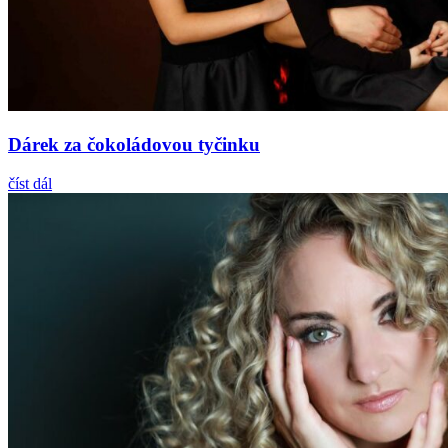
Dárek za čokoládovou tyčinku
číst dál