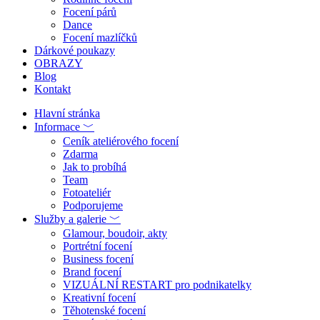
Focení párů
Dance
Focení mazlíčků
Dárkové poukazy
OBRAZY
Blog
Kontakt
Hlavní stránka
Informace ﹀
Ceník ateliérového focení
Zdarma
Jak to probíhá
Team
Fotoateliér
Podporujeme
Služby a galerie ﹀
Glamour, boudoir, akty
Portrétní focení
Business focení
Brand focení
VIZUÁLNÍ RESTART pro podnikatelky
Kreativní focení
Těhotenské focení