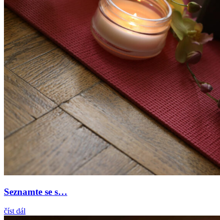
Seznamte se s…
číst dál