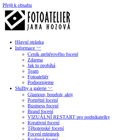
Přejít k obsahu
Hlavní stránka
Informace ﹀
Ceník ateliérového focení
Zdarma
Jak to probíhá
Team
Fotoateliér
Podporujeme
Služby a galerie ﹀
Glamour, boudoir, akty
Portrétní focení
Business focení
Brand focení
VIZUÁLNÍ RESTART pro podnikatelky
Kreativní focení
Těhotenské focení
Focení miminek
Rodinné focení