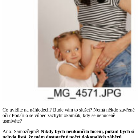
Co uvidíte na náhledech? Bude vám to slušet? Nemá někdo zavřené
oči? Podařilo se vůbec zachytit okamžik, kdy se nenuceně
usmíváte?
Ano! Samozřejmě!
Nikdy bych neukončila focení, pokud bych si
nebyla jistá, že mám dostatečný počet dokonalých záběrů.