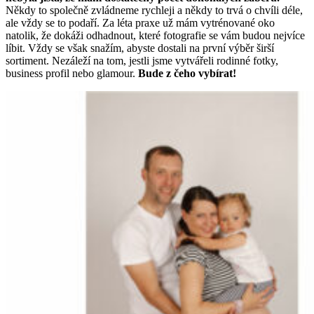
Někdy to společně zvládneme rychleji a někdy to trvá o chvíli déle,
ale vždy se to podaří. Za léta praxe už mám vytrénované oko
natolik, že dokáži odhadnout, které fotografie se vám budou nejvíce
líbit. Vždy se však snažím, abyste dostali na první výběr širší
sortiment. Nezáleží na tom, jestli jsme vytvářeli rodinné fotky,
business profil nebo glamour.
Bude z čeho vybírat!