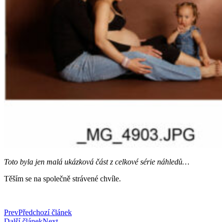
Toto byla jen malá ukázková část z celkové série náhledů…
Těším se na společně strávené chvíle.
Prev
Předchozí článek
Další článek
Next