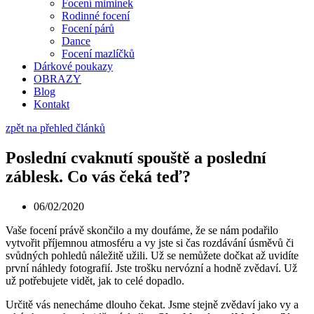
Focení miminek
Rodinné focení
Focení párů
Dance
Focení mazlíčků
Dárkové poukazy
OBRAZY
Blog
Kontakt
zpět na přehled článků
Poslední cvaknutí spouště a poslední
záblesk. Co vás čeká teď?
06/02/2020
Vaše focení právě skončilo a my doufáme, že se nám podařilo
vytvořit příjemnou atmosféru a vy jste si čas rozdávání úsměvů či
svůdných pohledů náležitě užili. Už se nemůžete dočkat až uvidíte
první náhledy fotografií. Jste trošku nervózní a hodně zvědaví. Už
už potřebujete vidět, jak to celé dopadlo.
Určitě vás nenecháme dlouho čekat. Jsme stejně zvědaví jako vy a