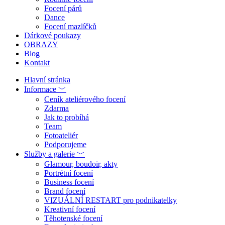
Focení párů
Dance
Focení mazlíčků
Dárkové poukazy
OBRAZY
Blog
Kontakt
Hlavní stránka
Informace ﹀
Ceník ateliérového focení
Zdarma
Jak to probíhá
Team
Fotoateliér
Podporujeme
Služby a galerie ﹀
Glamour, boudoir, akty
Portrétní focení
Business focení
Brand focení
VIZUÁLNÍ RESTART pro podnikatelky
Kreativní focení
Těhotenské focení