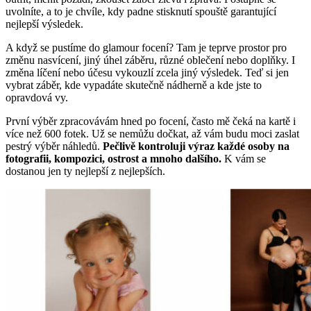
uvolníte, a to je chvíle, kdy padne stisknutí spouště garantující
nejlepší výsledek.
A když se pustíme do glamour focení? Tam je teprve prostor pro
změnu nasvícení, jiný úhel záběru, různé oblečení nebo doplňky. I
změna líčení nebo účesu vykouzlí zcela jiný výsledek. Teď si jen
vybrat záběr, kde vypadáte skutečně nádherně a kde jste to
opravdová vy.
První výběr zpracovávám hned po focení, často mě čeká na kartě i
více než 600 fotek. Už se nemůžu dočkat, až vám budu moci zaslat
pestrý výběr náhledů.
Pečlivě kontroluji výraz každé osoby na
fotografii, kompozici, ostrost a mnoho dalšího.
K vám se
dostanou jen ty nejlepší z nejlepších.