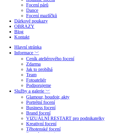
Focení párů
Dance
Focení mazlíčků
Dárkové poukazy
OBRAZY
Blog
Kontakt
Hlavní stránka
Informace ﹀
Ceník ateliérového focení
Zdarma
Jak to probíhá
Team
Fotoateliér
Podporujeme
Služby a galerie ﹀
Glamour, boudoir, akty
Portrétní focení
Business focení
Brand focení
VIZUÁLNÍ RESTART pro podnikatelky
Kreativní focení
Těhotenské focení