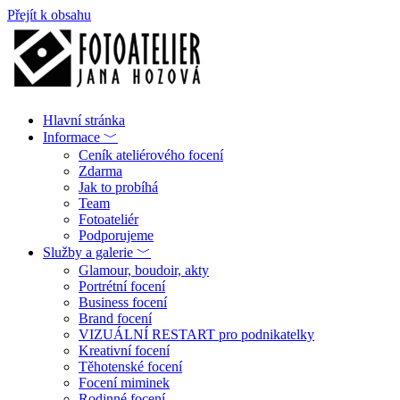
Přejít k obsahu
Hlavní stránka
Informace ﹀
Ceník ateliérového focení
Zdarma
Jak to probíhá
Team
Fotoateliér
Podporujeme
Služby a galerie ﹀
Glamour, boudoir, akty
Portrétní focení
Business focení
Brand focení
VIZUÁLNÍ RESTART pro podnikatelky
Kreativní focení
Těhotenské focení
Focení miminek
Rodinné focení