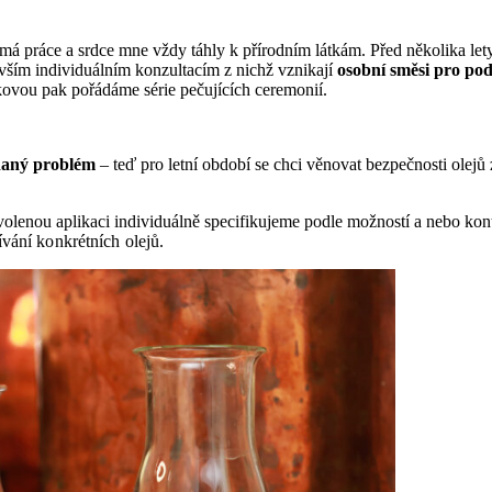
e má práce a srdce mne vždy táhly k přírodním látkám. Před několika let
vším individuálním konzultacím z nichž vznikají
osobní směsi pro pod
ovou pak pořádáme série pečujících ceremonií.
 daný problém
– teď pro letní období se chci věnovat bezpečnosti olej
volenou aplikaci individuálně specifikujeme podle možností a nebo kont
ívání konkrétních olejů.