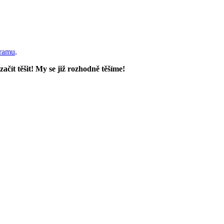
gramu
.
začít těšit! My se již rozhodně těšíme!