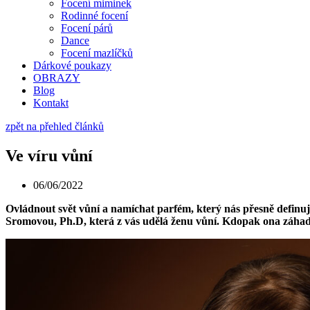
Focení miminek
Rodinné focení
Focení párů
Dance
Focení mazlíčků
Dárkové poukazy
OBRAZY
Blog
Kontakt
zpět na přehled článků
Ve víru vůní
06/06/2022
Ovládnout svět vůní a namíchat parfém, který nás přesně definuje,
Sromovou, Ph.D, která z vás udělá ženu vůní. Kdopak ona záhadn