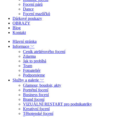
Focení párů
Dance
Focení mazlíčků
Dárkové poukazy
OBRAZY
Blog
Kontakt
Hlavní stránka
Informace ﹀
Ceník ateliérového focení
Zdarma
Jak to probíhá
Team
Fotoateliér
Podporujeme
Služby a galerie ﹀
Glamour, boudoir, akty
Portrétní focení
Business focení
Brand focení
VIZUÁLNÍ RESTART pro podnikatelky
Kreativní focení
Těhotenské focení