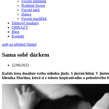
Focení miminek
Rodinné focení
Focení párů
Dance
Focení mazlíčků
Dárkové poukazy
OBRAZY
Blog
Kontakt
zpět na přehled článků
Sama sobě dárkem
22/06/2022
Každá žena dosáhne svého milníku jindy. S jinými lidmi. V jiné
klientka Martina, která si z tohoto inspirativního a pohodového f