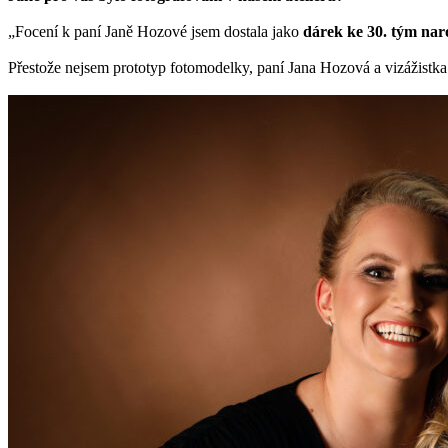
„Focení k paní Janě Hozové jsem dostala jako
dárek ke 30. tým na
Přestože nejsem prototyp fotomodelky, paní Jana Hozová a vizážistka 