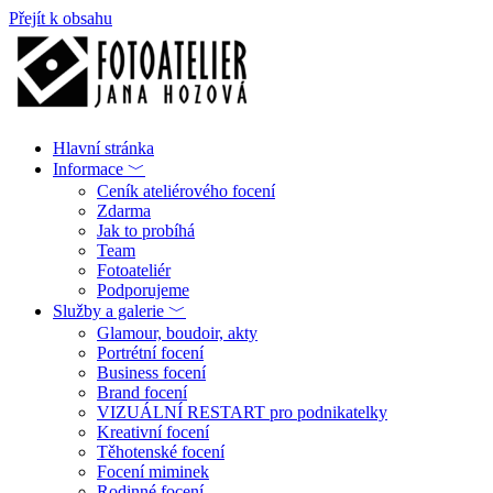
Přejít k obsahu
Hlavní stránka
Informace ﹀
Ceník ateliérového focení
Zdarma
Jak to probíhá
Team
Fotoateliér
Podporujeme
Služby a galerie ﹀
Glamour, boudoir, akty
Portrétní focení
Business focení
Brand focení
VIZUÁLNÍ RESTART pro podnikatelky
Kreativní focení
Těhotenské focení
Focení miminek
Rodinné focení