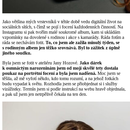
Jako většina mých vrstevníků v téhle době vedu digitální život na
sociálních sítích, s čímž se pojí i focení každodenních činností. Na
Instagramu si pak tvořím malé soukromé album, kam si ukládám
vzpomínky na dovolené s rodinou i akce s kamarády. Ráda fotím a
ráda se nechávám fotit.
To, co jsem ale zažila minulý týden, se
s rodinným albem jen těžko srovnává. Byl to zážitek z úplně
jiného soudku.
Byla jsem se fotit v ateliéru Jany Hozové.
Jako dárek
k osmnáctým narozeninám jsem od mojí skvělé tety dostala
poukaz na portrétní focení a byla jsem nadšená.
Moc jsem se
těšila, až mě vyfotí někdo, kdo tomu rozumí, a na jehož fotkách
budu vypadat k světu. Rozhodla jsem se přiobjednat si i služby
vizážistky. Termín jsem si podle instrukcí na webu hravě objednala,
a pak už jsem jen netrpělivě čekala na ten den.