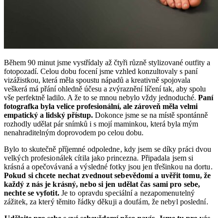
Během 90 minut jsme vystřídaly až čtyři různě stylizované outfity a
fotopozadí. Celou dobu focení jsme vzhled konzultovaly s paní
vizážistkou, která měla spoustu nápadů a kreativně spojovala
veškerá má přání ohledně účesu a zvýraznění líčení tak, aby spolu
vše perfektně ladilo. A že to se mnou nebylo vždy jednoduché.
Paní
fotografka byla velice profesionální, ale zároveň měla velmi
empatický a lidský přístup.
Dokonce jsme se na místě spontánně
rozhodly udělat pár snímků i s mojí maminkou, která byla mým
nenahraditelným doprovodem po celou dobu.
Bylo to skutečně příjemné odpoledne, kdy jsem se díky práci dvou
velkých profesionálek cítila jako princezna. Připadala jsem si
krásná a opečovávaná a výsledné fotky jsou jen třešinkou na dortu.
Pokud si chcete nechat zvednout sebevědomí a uvěřit tomu, že
každý z nás je krásný, nebo si jen udělat čas sami pro sebe,
nechte se vyfotit.
Je to opravdu speciální a nezapomenutelný
zážitek, za který těmito řádky děkuji a doufám, že nebyl poslední.