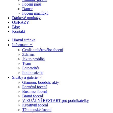
Focení párů
Dance
Focení mazlíčků
Dárkové poukazy
OBRAZY
Blog
Kontakt
Hlavní stránka
Informace ﹀
Ceník ateliérového focení
Zdarma
Jak to probíhá
Team
Fotoateliér
Podporujeme
Služby a galerie ﹀
Glamour, boudoir, akty
Portrétní focení
Business focení
Brand focení
VIZUÁLNÍ RESTART pro podnikatelky
Kreativní focení
Těhotenské focení