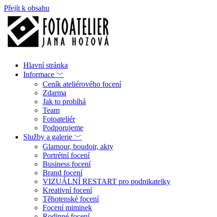
Přejít k obsahu
Hlavní stránka
Informace ﹀
Ceník ateliérového focení
Zdarma
Jak to probíhá
Team
Fotoateliér
Podporujeme
Služby a galerie ﹀
Glamour, boudoir, akty
Portrétní focení
Business focení
Brand focení
VIZUÁLNÍ RESTART pro podnikatelky
Kreativní focení
Těhotenské focení
Focení miminek
Rodinné focení