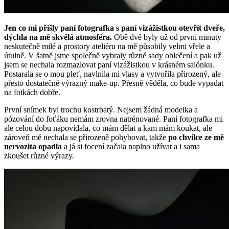
Jen co mi přišly paní fotografka s paní vizážistkou otevřít dveře,
dýchla na mě skvělá atmosféra.
Obě dvě byly už od první minuty
neskutečně milé a prostory ateliéru na mě působily velmi vřele a
útulně. V šatně jsme společně vybraly různé sady oblečení a pak už
jsem se nechala rozmazlovat paní vizážistkou v krásném salónku.
Postarala se o mou pleť, navlnila mi vlasy a vytvořila přirozený, ale
přesto dostatečně výrazný make-up. Přesně věděla, co bude vypadat
na fotkách dobře.
První snímek byl trochu kostrbatý. Nejsem žádná modelka a
pózování do foťáku nemám zrovna natrénované. Paní fotografka mi
ale celou dobu napovídala, co mám dělat a kam mám koukat, ale
zároveň mě nechala se přirozeně pohybovat, takže
po chvilce ze mě
nervozita opadla
a já si focení začala naplno užívat a i sama
zkoušet různé výrazy.