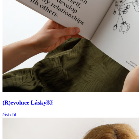
(R)evoluce Lásky￼
číst dál