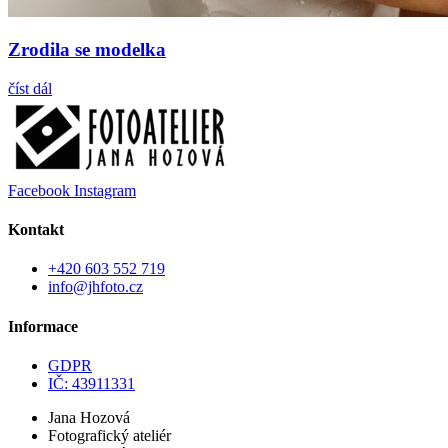
Zrodila se modelka
číst dál
Facebook
Instagram
Kontakt
+420 603 552 719
info@jhfoto.cz
Informace
GDPR
IČ: 43911331
Jana Hozová
Fotografický ateliér