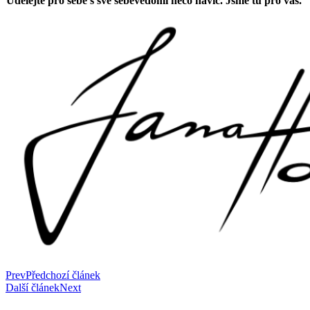
Udělejte pro sebe s své sebevědomí něco navíc. Jsme tu pro vás.
Prev
Předchozí článek
Další článek
Next