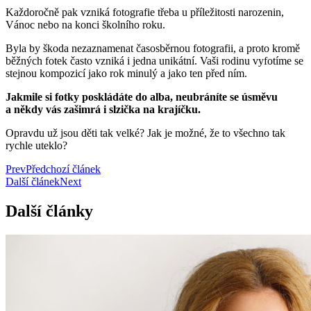
Každoročně pak vzniká fotografie třeba u příležitosti narozenin,
Vánoc nebo na konci školního roku.
Byla by škoda nezaznamenat časosběrnou fotografii, a proto kromě
běžných fotek často vzniká i jedna unikátní. Vaši rodinu vyfotíme se
stejnou kompozicí jako rok minulý a jako ten před ním.
Jakmile si fotky poskládáte do alba, neubráníte se úsměvu
a někdy vás zašimrá i slzička na krajíčku.
Opravdu už jsou děti tak velké? Jak je možné, že to všechno tak
rychle uteklo?
Prev
Předchozí článek
Další článek
Next
Další články