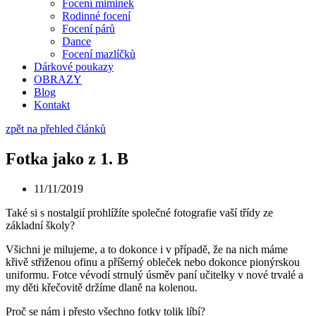
Focení miminek
Rodinné focení
Focení párů
Dance
Focení mazlíčků
Dárkové poukazy
OBRAZY
Blog
Kontakt
zpět na přehled článků
Fotka jako z 1. B
11/11/2019
Také si s nostalgií prohlížíte společné fotografie vaší třídy ze
základní školy?
Všichni je milujeme, a to dokonce i v případě, že na nich máme
křivě střiženou ofinu a příšerný obleček nebo dokonce pionýrskou
uniformu. Fotce vévodí strnulý úsměv paní učitelky v nové trvalé a
my děti křečovitě držíme dlaně na kolenou.
Proč se nám i přesto všechno fotky tolik líbí?