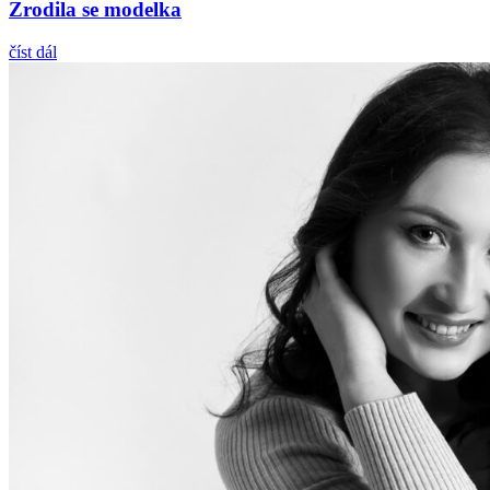
Zrodila se modelka
číst dál