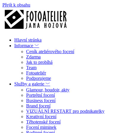
Přejít k obsahu
Hlavní stránka
Informace ﹀
Ceník ateliérového focení
Zdarma
Jak to probíhá
Team
Fotoateliér
Podporujeme
Služby a galerie ﹀
Glamour, boudoir, akty
Portrétní focení
Business focení
Brand focení
VIZUÁLNÍ RESTART pro podnikatelky
Kreativní focení
Těhotenské focení
Focení miminek
Rodinné focení