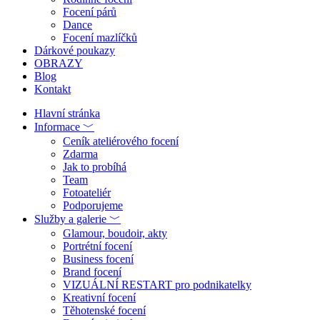
Focení párů
Dance
Focení mazlíčků
Dárkové poukazy
OBRAZY
Blog
Kontakt
Hlavní stránka
Informace ﹀
Ceník ateliérového focení
Zdarma
Jak to probíhá
Team
Fotoateliér
Podporujeme
Služby a galerie ﹀
Glamour, boudoir, akty
Portrétní focení
Business focení
Brand focení
VIZUÁLNÍ RESTART pro podnikatelky
Kreativní focení
Těhotenské focení